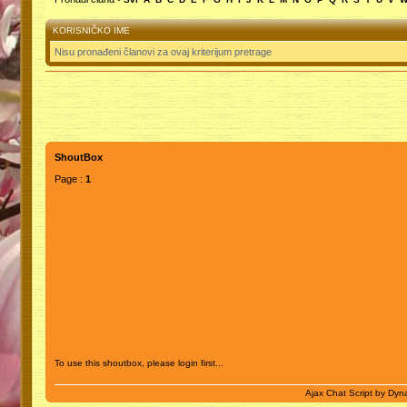
KORISNIČKO IME
Nisu pronađeni članovi za ovaj kriterijum pretrage
ShoutBox
Page :
1
To use this shoutbox, please login first...
Ajax Chat Script by
Dyna