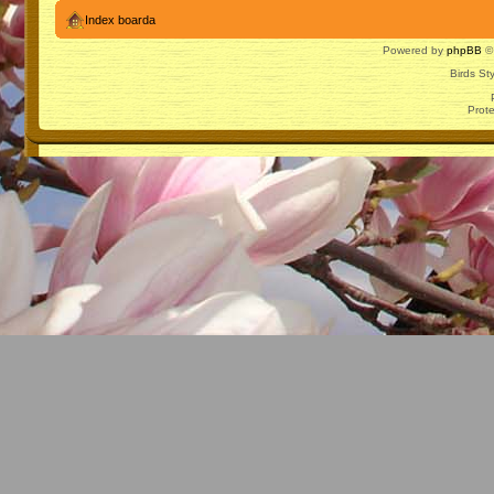
Index boarda
Powered by
phpBB
© 
Birds St
Prot