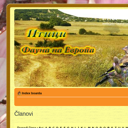
PTICI - 
www.ptici-faunan
Index boarda
Članovi
Pronađi člana
•
Svi
A
B
C
D
E
F
G
H
I
J
K
L
M
N
O
P
Q
R
S
T
U
V