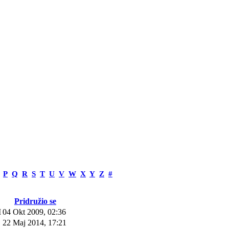
P
Q
R
S
T
U
V
W
X
Y
Z
#
Pridružio se
M
04 Okt 2009, 02:36
22 Maj 2014, 17:21