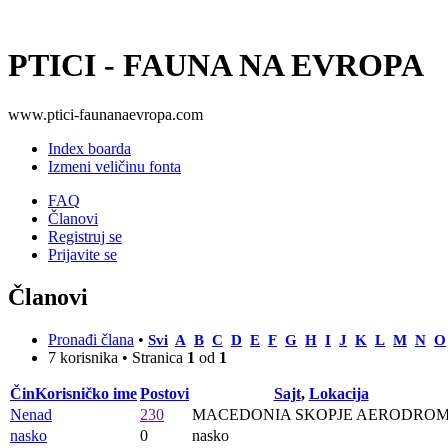
PTICI - FAUNA NA EVROPA
www.ptici-faunanaevropa.com
Index boarda
Izmeni veličinu fonta
FAQ
Članovi
Registruj se
Prijavite se
Članovi
Pronađi člana
•
Svi
A
B
C
D
E
F
G
H
I
J
K
L
M
N
O
7 korisnika • Stranica
1
od
1
Čin
Korisničko ime
Postovi
Sajt
,
Lokacija
Nenad
230
MACEDONIA SKOPJE AERODRO
nasko
0
nasko