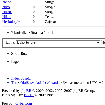
Nejce
1
Struga
Niko
0
Skopje
Nikolaj
0
Skopje
Nikat
0
Tetovo
Neskokejdz
0
Zajecar
7 korisnika • Stranica
1
od
1
Idi na:
ShoutBox
Page :
Index boarda
Tim
•
Obriši sve kolačiće boarda
• Sva vremena su u UTC + 2 
Powered by
phpBB
© 2000, 2002, 2005, 2007 phpBB Group.
Birds Style by
Bocka
© 2009 Bocka
Prevod -
CyberCom