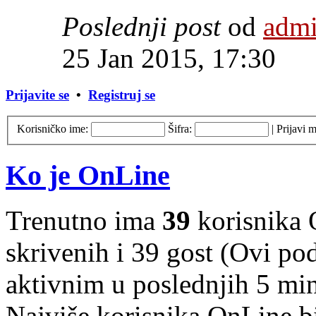
Poslednji post
od
adm
25 Jan 2015, 17:30
Prijavite se
•
Registruj se
Korisničko ime:
Šifra:
|
Prijavi 
Ko je OnLine
Trenutno ima
39
korisnika 
skrivenih i 39 gost (Ovi po
aktivnim u poslednjih 5 mi
Najviše korisnika OnLine b