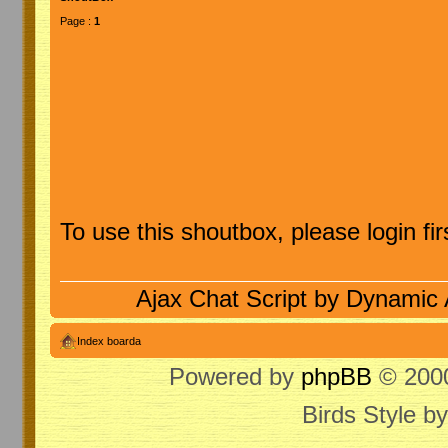
Page :
1
To use this shoutbox, please login firs
Ajax Chat Script by
Dynamic 
Index boarda
Powered by
phpBB
© 2000
Birds Style b