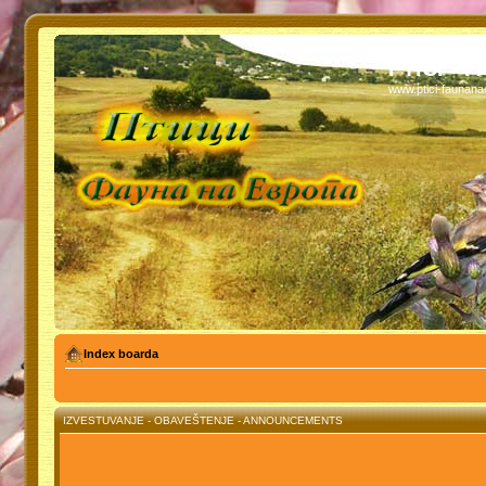
PTICI - 
www.ptici-faunan
Index boarda
IZVESTUVANJE - OBAVEŠTENJE - ANNOUNCEMENTS