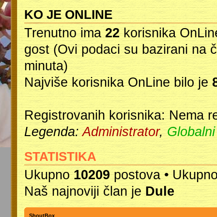
KO JE ONLINE
Trenutno ima
22
korisnika OnLine
gost (Ovi podaci su bazirani na 
minuta)
Najviše korisnika OnLine bilo je
Registrovanih korisnika: Nema re
Legenda:
Administrator
,
Globalni
STATISTIKA
Ukupno
10209
postova • Ukupn
Naš najnoviji član je
Dule
ShoutBox