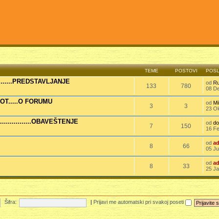
Drag
Drag
TEME
POSTOVI
POSL
........PREDSTAVLJANJE
od
Ru
133
780
08 De
OT.....O FORUMU
od
Mi
3
3
23 Ok
.................OBAVEŠTENJE
od
do
7
150
16 Fe
od
a
8
66
05 Ju
od
a
8
33
25 Ja
Šifra:
|
Prijavi me automatski pri svakoj poseti