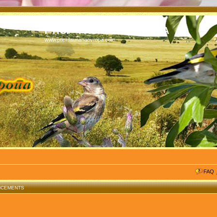
PTICI - FAUNA NA EVROPA
www.ptici-faunanaevropa.com
FAQ
UNCEMENTS
Dear