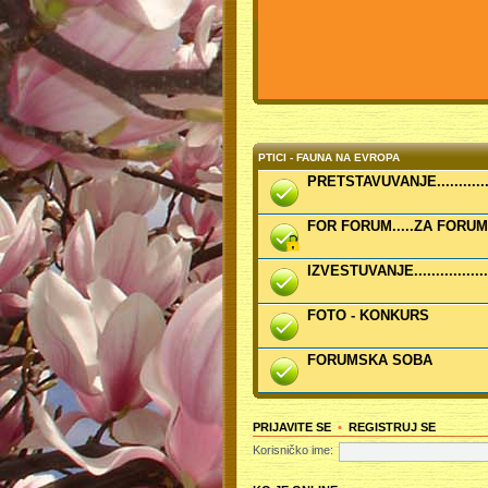
PTICI - FAUNA NA EVROPA
PRETSTAVUVANJE..........
FOR FORUM.....ZA FORUM
IZVESTUVANJE................
FOTO - KONKURS
FORUMSKA SOBA
PRIJAVITE SE
•
REGISTRUJ SE
Korisničko ime: