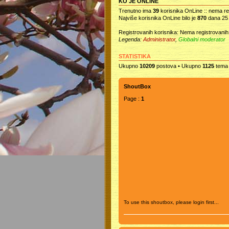
KO JE ONLINE
Trenutno ima
39
korisnika OnLine :: nema reg
Najviše korisnika OnLine bilo je
870
dana 25 
Registrovanih korisnika: Nema registrovanih
Legenda:
Administrator
,
Globalni moderator
STATISTIKA
Ukupno
10209
postova • Ukupno
1125
tema
ShoutBox
Page :
1
To use this shoutbox, please login first...