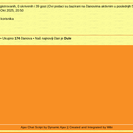
istrovanih, 0 skrivenih i 39 gost (Ovi podaci su bazirani na članovima aktivnim u poslednjih 
Okt 2025, 20:50
 korisnika
 • Ukupno
174
članova • Naš najnoviji član je
Dule
Ajax Chat Script by
Dynamic Ajax
|| Created and Integrated by
Wibi