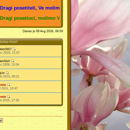
i posetiteli, Ve molime da ja otvorite temata "ZA FORUM
i posetioci, molimo Vas da otvorite temu "O FORUMU" i 
Danas je 08 Avg 2026, 06:59
EDNJI POST
bin0907
c 2020, 21:07
lanNish
t 2009, 12:04
jcin
b 2015, 00:21
dmin
l 2011, 19:47
dmin
n 2015, 17:30