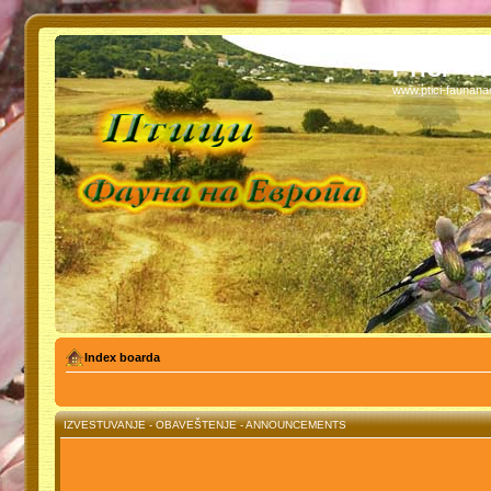
PTICI - 
www.ptici-faunan
Index boarda
IZVESTUVANJE - OBAVEŠTENJE - ANNOUNCEMENTS