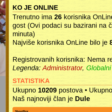
KO JE ONLINE
Trenutno ima
26
korisnika OnLine
gost (Ovi podaci su bazirani na 
minuta)
Najviše korisnika OnLine bilo je
Registrovanih korisnika: Nema re
Legenda:
Administrator
,
Globalni
STATISTIKA
Ukupno
10209
postova • Ukupn
Naš najnoviji član je
Dule
ShoutBox