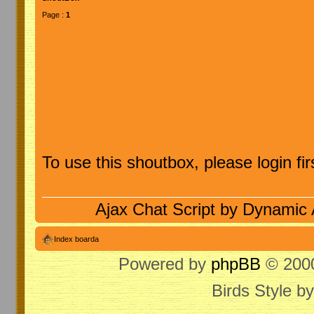
Page :
1
To use this shoutbox, please login firs
Ajax Chat Script by
Dynamic 
Index boarda
Powered by
phpBB
© 2000
Birds Style b